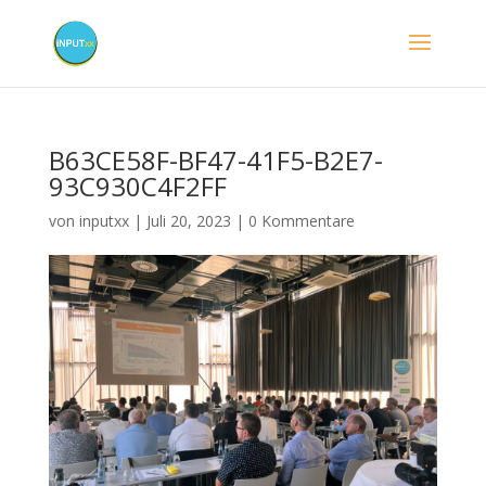
B63CE58F-BF47-41F5-B2E7-
93C930C4F2FF
von
inputxx
|
Juli 20, 2023
|
0 Kommentare